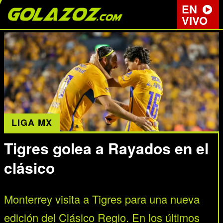
EN
VIVO
LIGA MX
Tigres golea a Rayados en el
clásico
Monterrey visita a Tigres para una nueva
edición del Clásico Regio. En los últimos