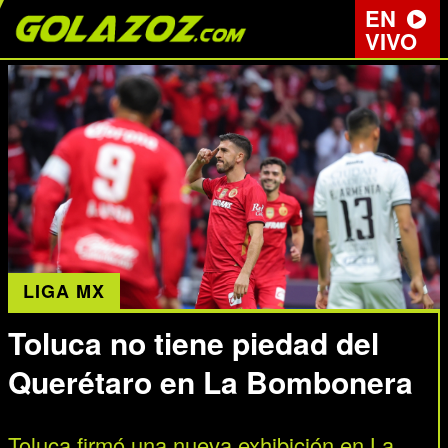
EN
VIVO
LIGA MX
Toluca no tiene piedad del
Querétaro en La Bombonera
Toluca firmó una nueva exhibición en La