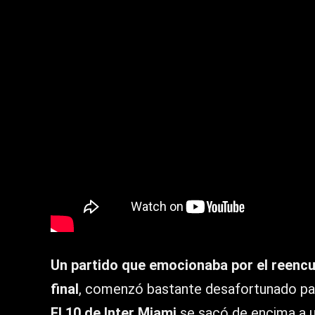
Un partido que emocionaba por el reencu
final
, comenzó bastante desafortunado par
El 10 de Inter Miami
se sacó de encima a un