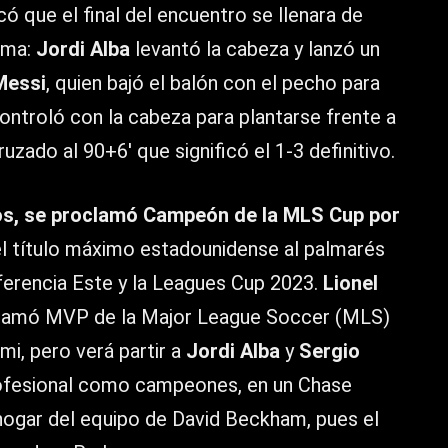
ó que el final del encuentro se llenara de
lma:
Jordi Alba
levantó la cabeza y lanzó un
Messi
, quien bajó el balón con el pecho para
controló con la cabeza para plantarse frente a
uzado al 90+6′ que significó el 1-3 definitivo.
ños, se proclamó Campeón de la MLS Cup por
l título máximo estadounidense al palmarés
nferencia Este y la Leagues Cup 2023.
Lionel
oclamó MVP de la Major League Soccer (MLS)
mi, pero verá partir a
Jordi Alba
y
Sergio
 profesional como campeones, en un Chase
ogar del equipo de David Beckham, pues el