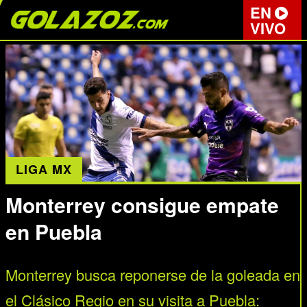
EN
VIVO
LIGA MX
Monterrey consigue empate
en Puebla
Monterrey busca reponerse de la goleada en
el Clásico Regio en su visita a Puebla: