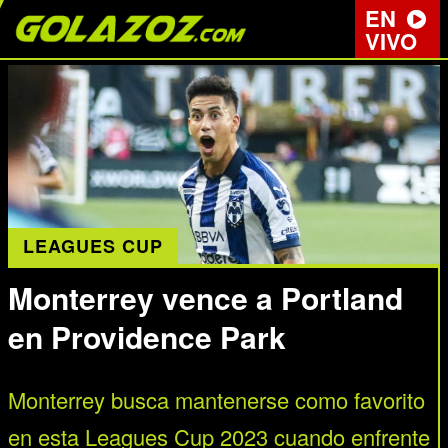
EN
VIVO
LEAGUES CUP
Monterrey vence a Portland
en Providence Park
Monterrey busca mantenerse como favorito
en esta Leagues Cup 2023 cuando enfrente