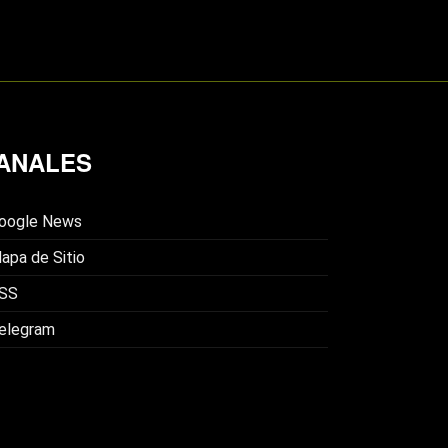
ANALES
oogle News
apa de Sitio
SS
elegram