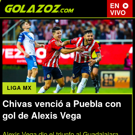
EN
VIVO
LIGA MX
Chivas venció a Puebla con
gol de Alexis Vega
Alexis Vega dio el triunfo al Guadalajara