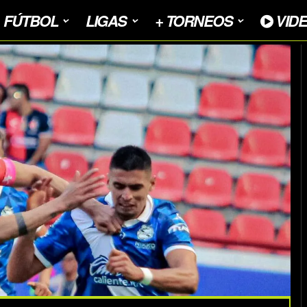
FÚTBOL
LIGAS
+ TORNEOS
VID