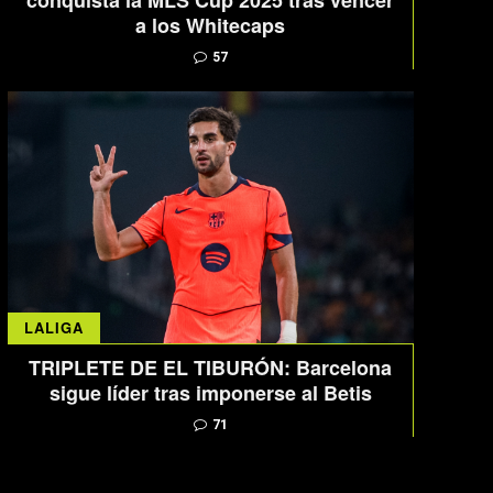
conquista la MLS Cup 2025 tras vencer
a los Whitecaps
57
LALIGA
TRIPLETE DE EL TIBURÓN: Barcelona
sigue líder tras imponerse al Betis
71