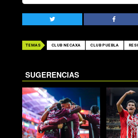
TEMAS
CLUB NECAXA
CLUB PUEBLA
RES
SUGERENCIAS