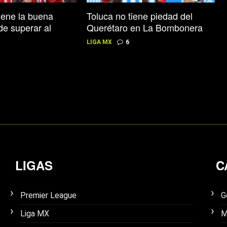
iene la buena
Toluca no tiene piedad del
de superar al
Querétaro en La Bombonera
LIGA MX
6
LIGAS
C
Premier League
G
Liga MX
M