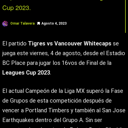
Cup 2023.
Omar Talavera
Agosto 4, 2023
El partido
Tigres vs Vancouver Whitecaps
se
juega este viernes, 4 de agosto, desde el Estadio
BC Place para jugar los 16vos de Final de la
Leagues Cup 2023
.
El actual Campeón de la Liga MX superó la Fase
de Grupos de esta competición después de
vencer a Portland Timbers y también al San Jose
Earthquakes dentro del Grupo A. Sin ser