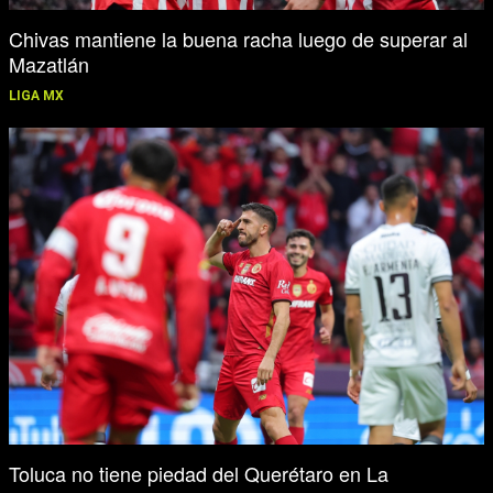
Chivas mantiene la buena racha luego de superar al
Mazatlán
LIGA MX
Toluca no tiene piedad del Querétaro en La