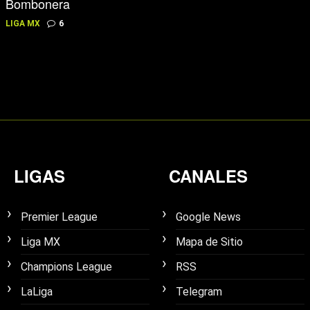
Bombonera
LIGA MX
6
LIGAS
CANALES
Premier League
Google News
Liga MX
Mapa de Sitio
Champions League
RSS
LaLiga
Telegram