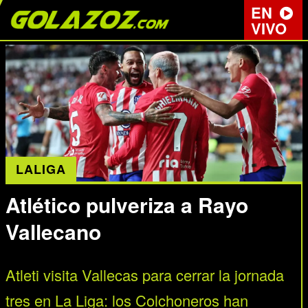
EN
VIVO
LALIGA
Atlético pulveriza a Rayo
Vallecano
Atleti visita Vallecas para cerrar la jornada
tres en La Liga: los Colchoneros han