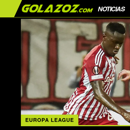
NOTICIAS
EUROPA LEAGUE