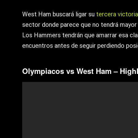
West Ham buscará ligar su
tercera victori
sector donde parece que no tendrá mayor op
Los Hammers tendrán que amarrar esa clasi
encuentros antes de seguir perdiendo posic
Olympiacos vs West Ham – Highl