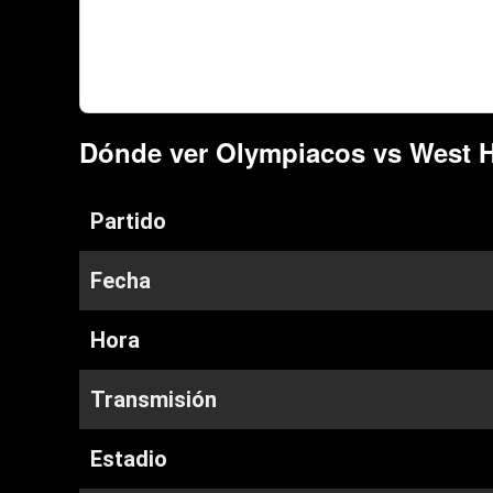
Dónde ver Olympiacos vs West 
Partido
Fecha
Hora
Transmisión
Estadio