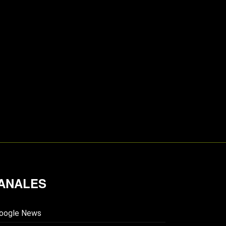
ANALES
oogle News