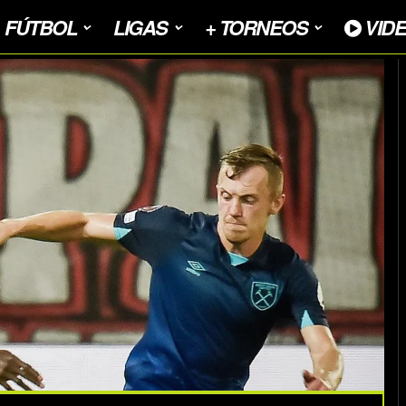
FÚTBOL
LIGAS
+ TORNEOS
VID