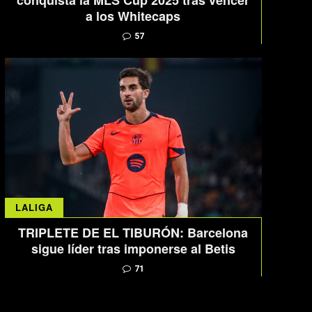
conquista la MLS Cup 2025 tras vencer
a los Whitecaps
57
LALIGA
TRIPLETE DE EL TIBURÓN: Barcelona
sigue líder tras imponerse al Betis
71