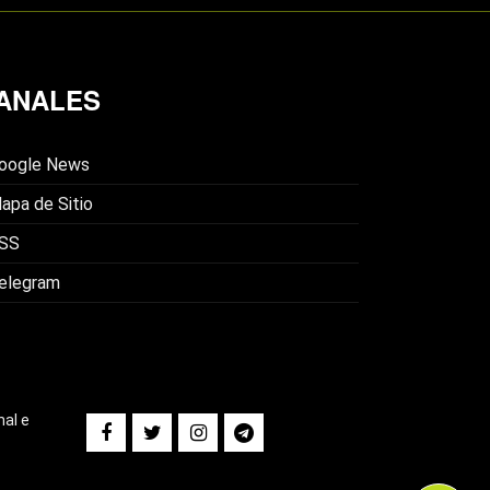
ANALES
oogle News
apa de Sitio
SS
elegram
nal e