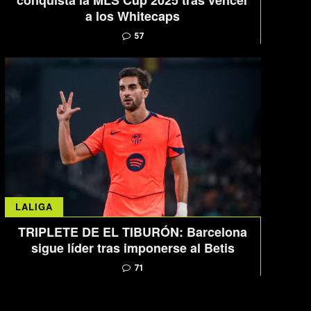
conquista la MLS Cup 2025 tras vencer
a los Whitecaps
57
LALIGA
TRIPLETE DE EL TIBURÓN: Barcelona
sigue líder tras imponerse al Betis
71