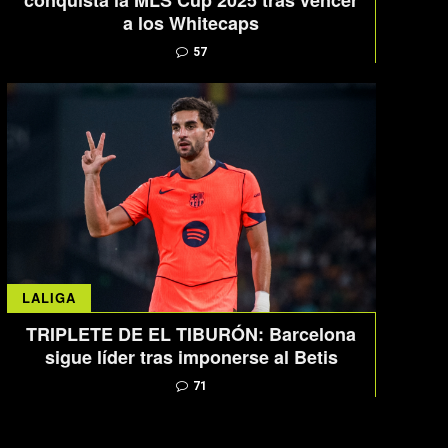
conquista la MLS Cup 2025 tras vencer
a los Whitecaps
57
LALIGA
TRIPLETE DE EL TIBURÓN: Barcelona
sigue líder tras imponerse al Betis
71