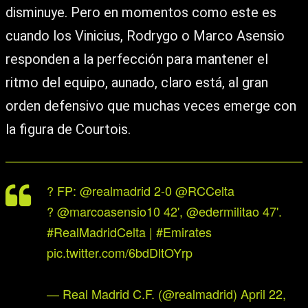
disminuye. Pero en momentos como este es
cuando los Vinicius, Rodrygo o Marco Asensio
responden a la perfección para mantener el
ritmo del equipo, aunado, claro está, al gran
orden defensivo que muchas veces emerge con
la figura de Courtois.
? FP:
@realmadrid
2-0
@RCCelta
?
@marcoasensio10
42',
@edermilitao
47'.
#RealMadridCelta
|
#Emirates
pic.twitter.com/6bdDltOYrp
— Real Madrid C.F. (@realmadrid)
April 22,