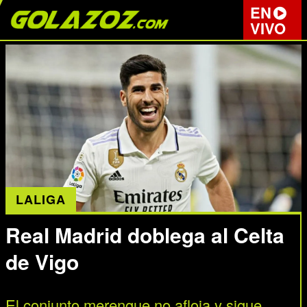
EN
VIVO
LALIGA
Real Madrid doblega al Celta
de Vigo
El conjunto merengue no afloja y sigue