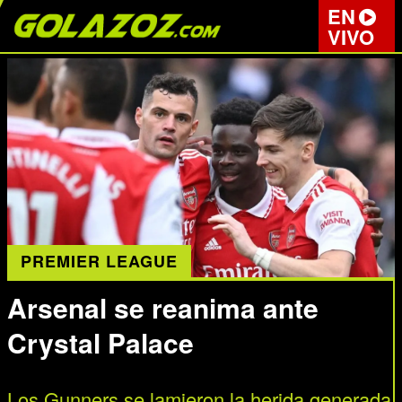
EN
VIVO
PREMIER LEAGUE
Arsenal se reanima ante
Crystal Palace
Los Gunners se lamieron la herida generada