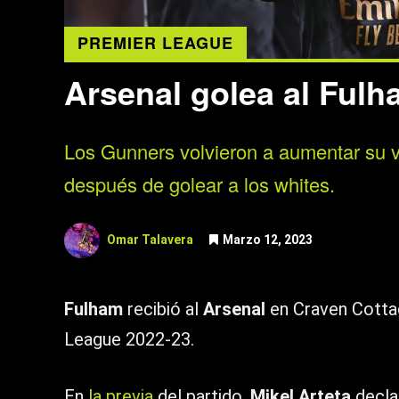
PREMIER LEAGUE
Arsenal golea al Ful
Los Gunners volvieron a aumentar su ve
después de golear a los whites.
Omar Talavera
Marzo 12, 2023
Fulham
recibió al
Arsenal
en Craven Cottag
League 2022-23.
En
la previa
del partido,
Mikel Arteta
decla