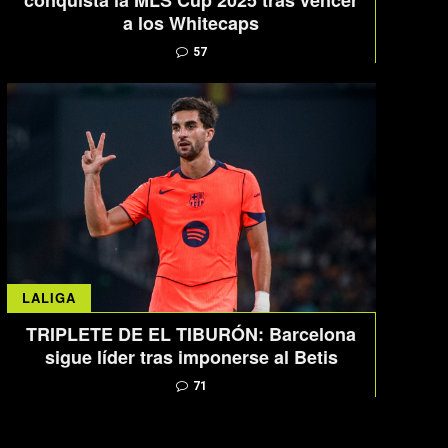
conquista la MLS Cup 2025 tras vencer
a los Whitecaps
57
LALIGA
TRIPLETE DE EL TIBURÓN: Barcelona
sigue líder tras imponerse al Betis
71