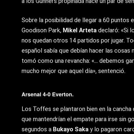
a los Gunners propinada hace un par de se
Sobre la posibilidad de llegar a 60 puntos 
Goodison Park,
Mikel Arteta
declaró: «Si l
nos quedan otros 14 partidos por jugar. To
español sabía que debían hacer las cosas m
tomó como una revancha: «… debemos ganar
mucho mejor que aquel día», sentenció.
Arsenal 4-0 Everton.
Los Toffes se plantaron bien en la cancha 
que mantendrían el empate para irse sin g
segundos a
Bukayo Saka
y lo pagaron car