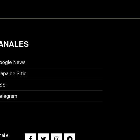
ANALES
oogle News
apa de Sitio
SS
elegram
nal e