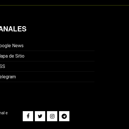
ANALES
oogle News
apa de Sitio
SS
elegram
nal e