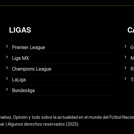
LIGAS
C
Premier League
G
Liga MX
M
Champions League
R
LaLiga
T
Bundesliga
nalisis, Opinión y todo sobre la actualidad en el mundo del Fútbol Nacio
nal. | Algunos derechos reservados (2025).