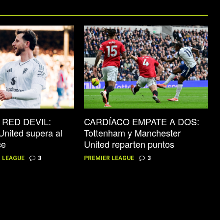
 RED DEVIL:
CARDÍACO EMPATE A DOS:
nited supera al
Tottenham y Manchester
ce
United reparten puntos
 LEAGUE
3
PREMIER LEAGUE
3