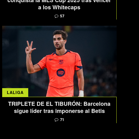
conquista la MLS Cup 2025 tras vencer
a los Whitecaps
57
LALIGA
TRIPLETE DE EL TIBURÓN: Barcelona
sigue líder tras imponerse al Betis
71