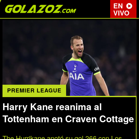
EN
VIVO
PREMIER LEAGUE
Harry Kane reanima al
Tottenham en Craven Cottage
The Hurrikane anotó su gol 266 con Los