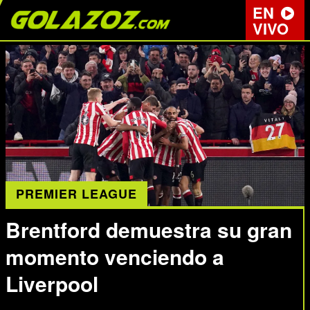
EN
VIVO
PREMIER LEAGUE
Brentford demuestra su gran
momento venciendo a
Liverpool