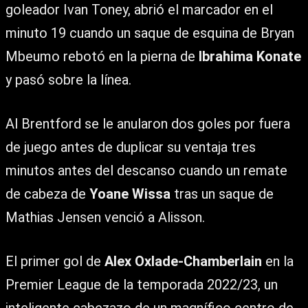
goleador Ivan Toney, abrió el marcador en el
minuto 19 cuando un saque de esquina de Bryan
Mbeumo rebotó en la pierna de
Ibrahima Konate
y pasó sobre la línea.
Al Brentford se le anularon dos goles por fuera
de juego antes de duplicar su ventaja tres
minutos antes del descanso cuando un remate
de cabeza de
Yoane Wissa
tras un saque de
Mathias Jensen venció a Alisson.
El primer gol de
Alex Oxlade-Chamberlain
en la
Premier League de la temporada 2022/23, un
inteligente cabezazo de un magnífico centro de