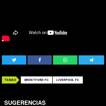
TEMAS
BRENTFORD FC
LIVERPOOL FC
SUGERENCIAS