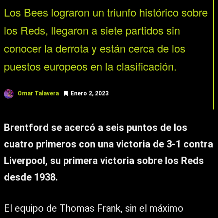
Los Bees lograron un triunfo histórico sobre
los Reds, llegaron a siete partidos sin
conocer la derrota y están cerca de los
puestos europeos en la clasificación.
Omar Talavera
Enero 2, 2023
Brentford se acercó a seis puntos de los
cuatro primeros con una victoria de 3-1 contra
Liverpool, su primera victoria sobre los Reds
desde 1938.
El equipo de Thomas Frank, sin el máximo