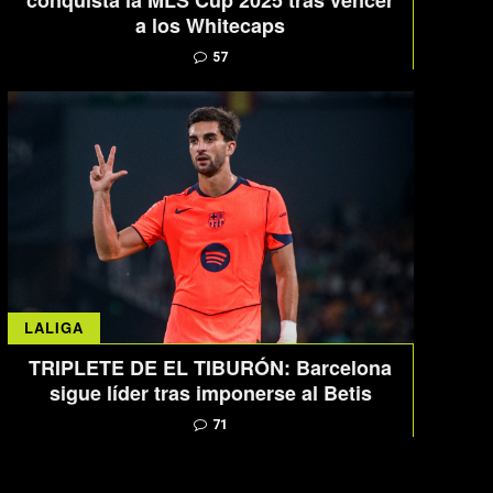
conquista la MLS Cup 2025 tras vencer
a los Whitecaps
57
LALIGA
TRIPLETE DE EL TIBURÓN: Barcelona
sigue líder tras imponerse al Betis
71