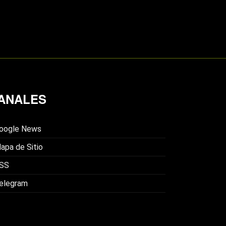
ANALES
oogle News
apa de Sitio
SS
elegram