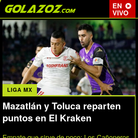
EN
VIVO
LIGA MX
Mazatlán y Toluca reparten
puntos en El Kraken
Empate que sirve de poco: Los Cañoneros