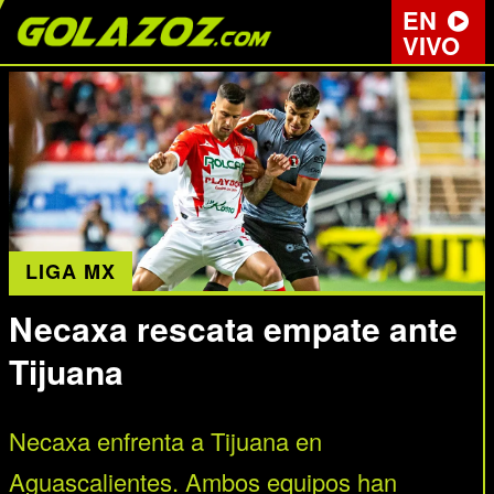
EN
VIVO
LIGA MX
Necaxa rescata empate ante
Tijuana
Necaxa enfrenta a Tijuana en
Aguascalientes. Ambos equipos han