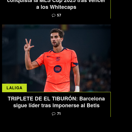
conquista la MLS Cup 2025 tras vencer
a los Whitecaps
57
LALIGA
TRIPLETE DE EL TIBURÓN: Barcelona
sigue líder tras imponerse al Betis
71