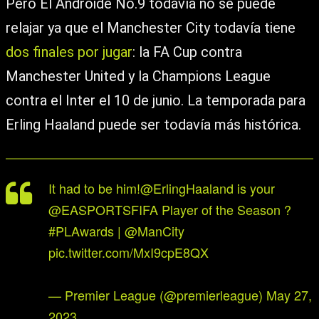
Pero El Androide No.9 todavía no se puede
relajar ya que el Manchester City todavía tiene
dos finales por jugar
: la FA Cup contra
Manchester United y la Champions League
contra el Inter el 10 de junio. La temporada para
Erling Haaland puede ser todavía más histórica.
It had to be him!
@ErlingHaaland
is your
@EASPORTSFIFA Player of the Season ?
#PLAwards
|
@ManCity
pic.twitter.com/MxI9cpE8QX
— Premier League (@premierleague)
May 27,
2023