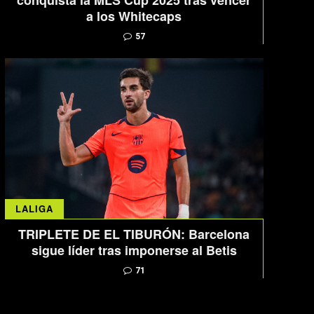
conquista la MLS Cup 2025 tras vencer
a los Whitecaps
57
LALIGA
TRIPLETE DE EL TIBURÓN: Barcelona
sigue líder tras imponerse al Betis
71