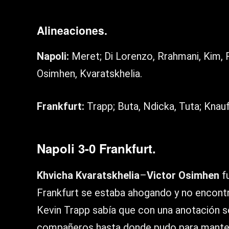
Alineaciones.
Napoli:
Meret; Di Lorenzo, Rrahmani, Kim, Ru
Osimhen, Kvaratskhelia.
Frankfurt:
Trapp; Buta, Ndicka, Tuta; Knau
Napoli 3-0 Frankfurt.
Khvicha Kvaratskhelia
–
Victor Osimhen
fu
Frankfurt se estaba ahogando y no encontra
Kevin Trapp sabía que con una anotación s
compañeros hasta donde pudo para mantene