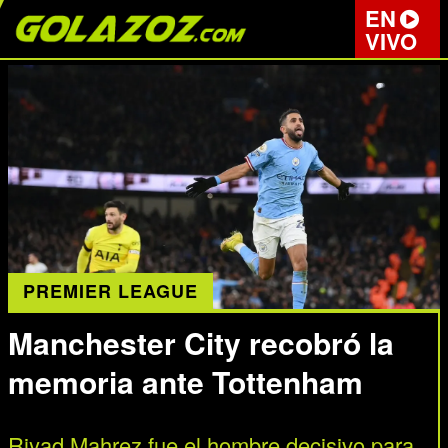
EN
VIVO
PREMIER LEAGUE
Manchester City recobró la
memoria ante Tottenham
Riyad Mahrez fue el hombre decisivo para