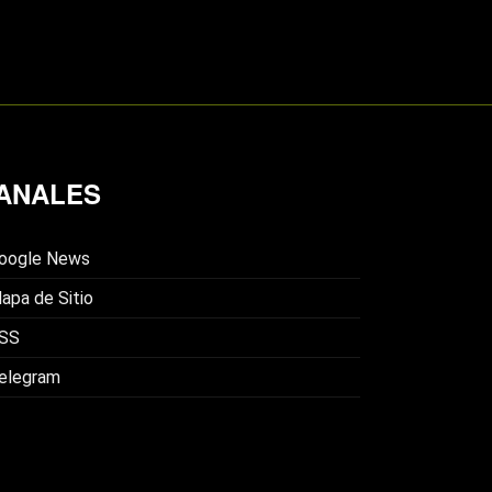
ANALES
oogle News
apa de Sitio
SS
elegram