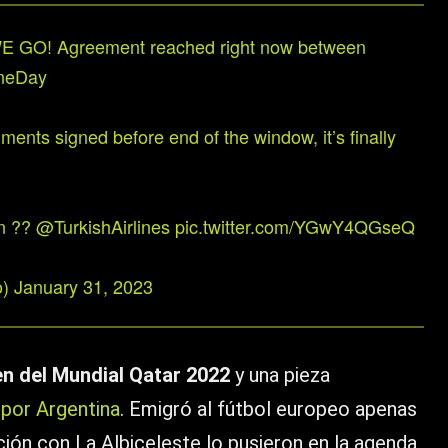
 GO! Agreement reached right now between
neDay
ments signed before end of the window, it’s finally
on ??
@TurkishAirlines
pic.twitter.com/YGwY4QGseQ
o)
January 31, 2023
en del Mundial Qatar 2022
y una pieza
por Argentina
. Emigró al fútbol europeo apenas
ción con La Albiceleste lo pusieron en la agenda