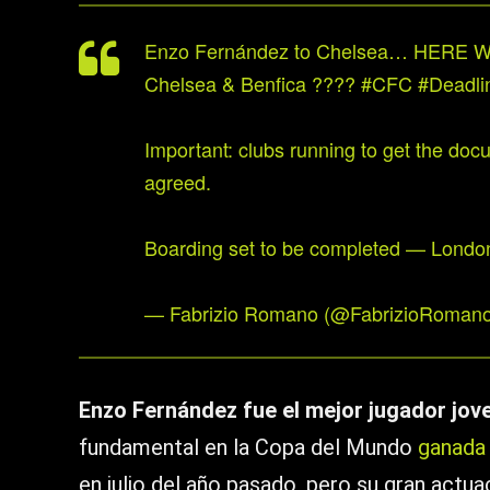
Enzo Fernández to Chelsea… HERE WE
Chelsea & Benfica ????
#CFC
#Deadli
Important: clubs running to get the docu
agreed.
Boarding set to be completed — Lond
— Fabrizio Romano (@FabrizioRoman
Enzo Fernández fue el mejor jugador jov
fundamental en la Copa del Mundo
ganada 
en julio del año pasado, pero su gran actua