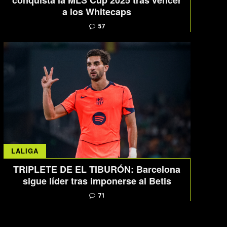
conquista la MLS Cup 2025 tras vencer
a los Whitecaps
57
LALIGA
TRIPLETE DE EL TIBURÓN: Barcelona
sigue líder tras imponerse al Betis
71