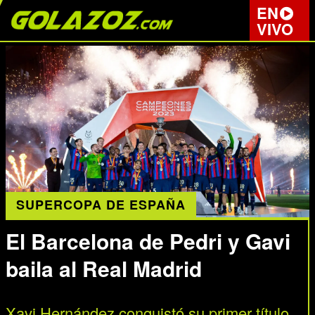
EN
VIVO
SUPERCOPA DE ESPAÑA
El Barcelona de Pedri y Gavi
baila al Real Madrid
Xavi Hernández conquistó su primer título