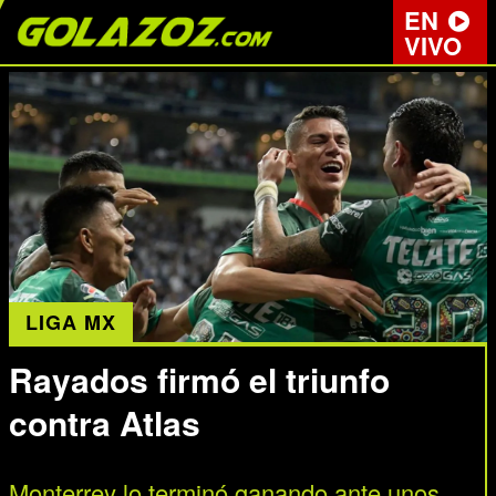
EN
VIVO
LIGA MX
Rayados firmó el triunfo
contra Atlas
Monterrey lo terminó ganando ante unos