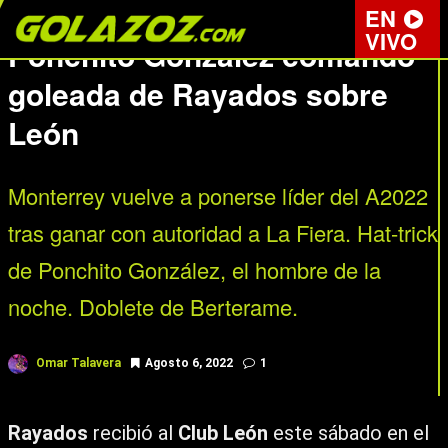
LIGA MX
EN
VIVO
Ponchito González comandó
goleada de Rayados sobre
León
Monterrey vuelve a ponerse líder del A2022
tras ganar con autoridad a La Fiera. Hat-trick
de Ponchito González, el hombre de la
noche. Doblete de Berterame.
Omar Talavera
Agosto 6, 2022
1
Rayados
recibió al
Club León
este sábado en el