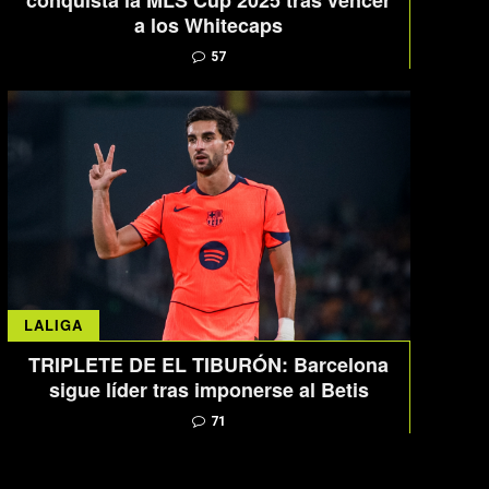
conquista la MLS Cup 2025 tras vencer
a los Whitecaps
57
LALIGA
TRIPLETE DE EL TIBURÓN: Barcelona
sigue líder tras imponerse al Betis
71