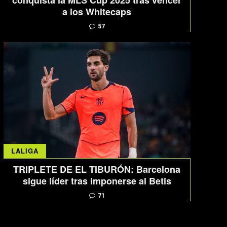
conquista la MLS Cup 2025 tras vencer
a los Whitecaps
57
LALIGA
TRIPLETE DE EL TIBURÓN: Barcelona
sigue líder tras imponerse al Betis
71