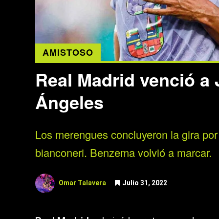
AMISTOSO
Real Madrid venció a
Ángeles
Los merengues concluyeron la gira por
bianconeri. Benzema volvió a marcar.
Omar Talavera
Julio 31, 2022