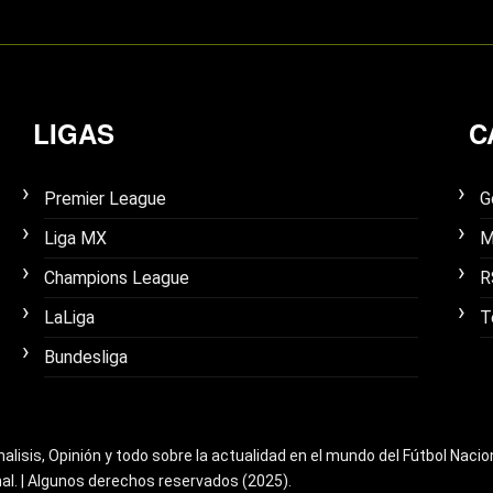
LIGAS
C
Premier League
G
Liga MX
M
Champions League
R
LaLiga
T
Bundesliga
nalisis, Opinión y todo sobre la actualidad en el mundo del Fútbol Nacio
nal. | Algunos derechos reservados (2025).