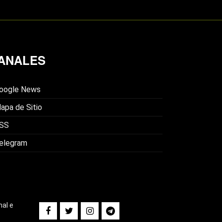
ANALES
oogle News
apa de Sitio
SS
elegram
nal e