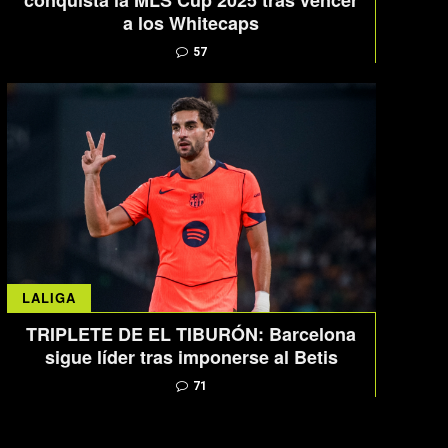
conquista la MLS Cup 2025 tras vencer
a los Whitecaps
57
LALIGA
TRIPLETE DE EL TIBURÓN: Barcelona
sigue líder tras imponerse al Betis
71