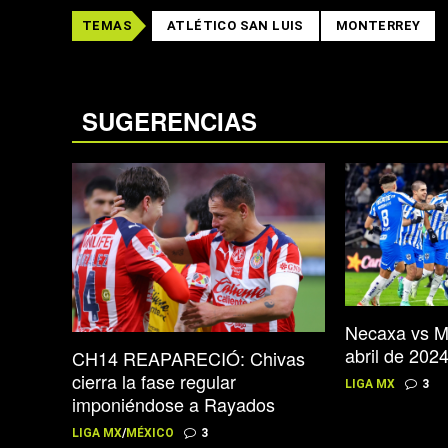
TEMAS
ATLÉTICO SAN LUIS
MONTERREY
SUGERENCIAS
Necaxa vs M
abril de 202
CH14 REAPARECIÓ: Chivas
cierra la fase regular
LIGA MX
3
imponiéndose a Rayados
LIGA MX
/
MÉXICO
3