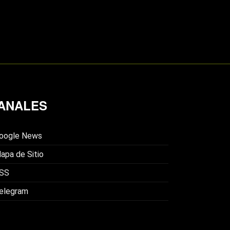
ANALES
oogle News
apa de Sitio
SS
elegram