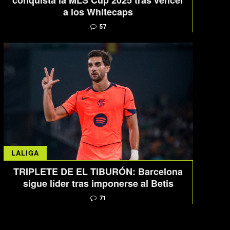
conquista la MLS Cup 2025 tras vencer
a los Whitecaps
57
LALIGA
TRIPLETE DE EL TIBURÓN: Barcelona
sigue líder tras imponerse al Betis
71