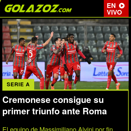
EN
VIVO
SERIE A
Cremonese consigue su
primer triunfo ante Roma
El equipo de Massimiliano Alvini por fin