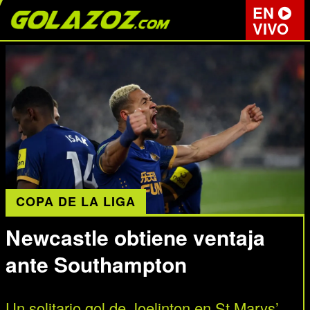
EN
VIVO
COPA DE LA LIGA
Newcastle obtiene ventaja
ante Southampton
Un solitario gol de Joelinton en St Marys’