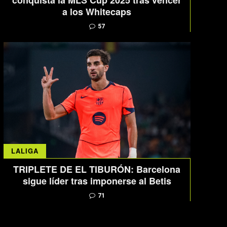
conquista la MLS Cup 2025 tras vencer
a los Whitecaps
57
LALIGA
TRIPLETE DE EL TIBURÓN: Barcelona
sigue líder tras imponerse al Betis
71