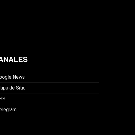
ANALES
oogle News
apa de Sitio
SS
elegram