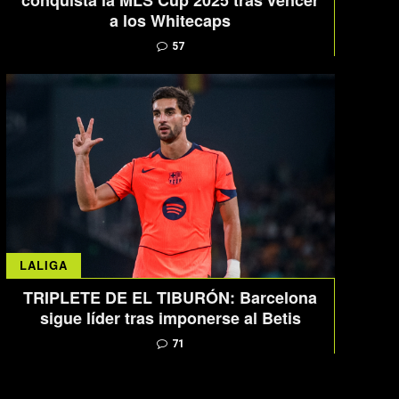
conquista la MLS Cup 2025 tras vencer
a los Whitecaps
57
LALIGA
TRIPLETE DE EL TIBURÓN: Barcelona
sigue líder tras imponerse al Betis
71