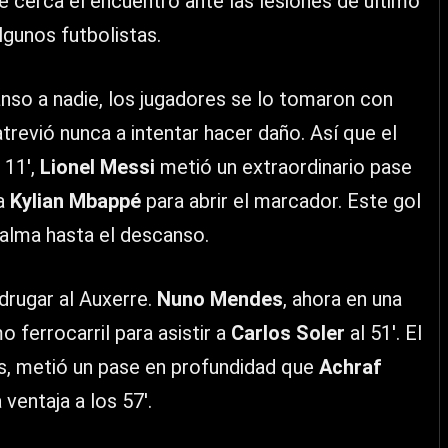
 cerca el encuentro ante las lesiones de último
gunos futbolistas.
nso a nadie, los jugadores se lo tomaron con
revió nunca a intentar hacer daño. Así que el
 11′,
Lionel Messi
metió un extraordinario pase
a
Kylian Mbappé
para abrir el marcador. Este gol
calma hasta el descanso.
drugar al Auxerre.
Nuno Mendes
, ahora en una
o ferrocarril para asistir a
Carlos Soler
al 51′. El
, metió un pase en profundidad que
Achraf
ventaja a los 57′.