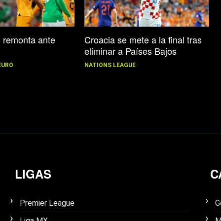
s remonta ante
Croacia se mete a la final tras
eliminar a Países Bajos
EURO
NATIONS LEAGUE
LIGAS
C
Premier League
G
Liga MX
M