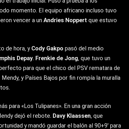
o el trabajo inicial. Puso a prueba a los
todo momento. El equipo africano incluso tuvo
ieron vencer a un
Andries Noppert
que estuvo
to de hora, y
Cody Gakpo
pasó del medio
mphis Depay
.
Frenkie de Jong
, que tuvo un
perfecto para que el chico del PSV rematara de
e Mendy, y Países Bajos por fin rompía la muralla
tos.
más para «Los Tulipanes». En una gran acción
endy dejó el rebote.
Davy Klaassen
, que
rtunidad y mandó guardar el balón al 90+9′ para