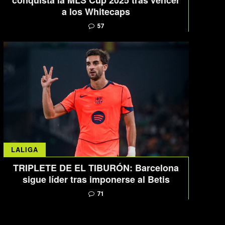
conquista la MLS Cup 2025 tras vencer
a los Whitecaps
57
LALIGA
TRIPLETE DE EL TIBURÓN: Barcelona
sigue líder tras imponerse al Betis
71