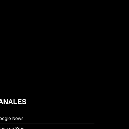
ANALES
oogle News
apa de Sitio