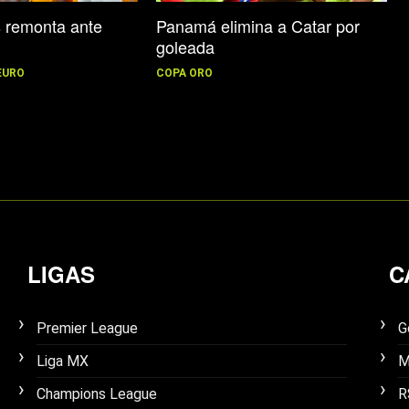
s remonta ante
Panamá elimina a Catar por
goleada
EURO
COPA ORO
LIGAS
C
Premier League
G
Liga MX
M
Champions League
R