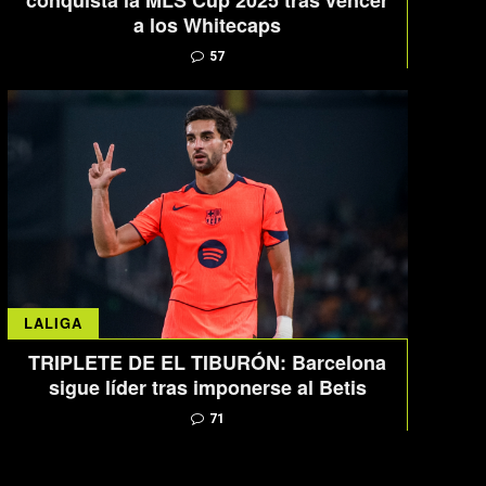
conquista la MLS Cup 2025 tras vencer
a los Whitecaps
57
LALIGA
TRIPLETE DE EL TIBURÓN: Barcelona
sigue líder tras imponerse al Betis
71