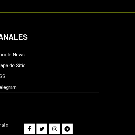
ANALES
oogle News
apa de Sitio
SS
elegram
nal e