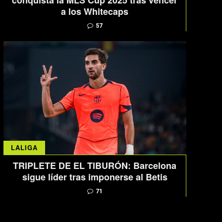
conquista la MLS Cup 2025 tras vencer
a los Whitecaps
57
LALIGA
TRIPLETE DE EL TIBURÓN: Barcelona
sigue líder tras imponerse al Betis
71