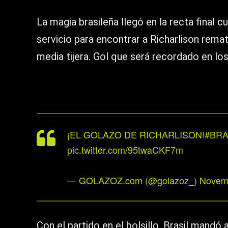
La magia brasileña llegó en la recta final c
servicio para encontrar a Richarlison rem
media tijera. Gol que será recordado en los
¡EL GOLAZO DE RICHARLISON!
#BR
pic.twitter.com/95twaCKF7m
— GOLAZOZ.com (@golazoz_)
Novemb
Con el partido en el bolsillo, Brasil mandó 