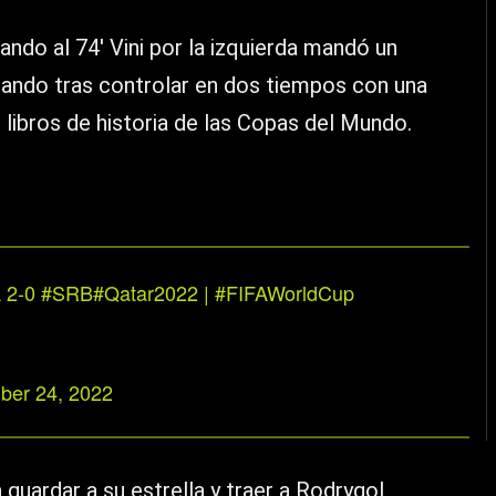
uando al 74′ Vini por la izquierda mandó un
atando tras controlar en dos tiempos con una
 libros de historia de las Copas del Mundo.
A
2-0
#SRB
#Qatar2022
|
#FIFAWorldCup
er 24, 2022
a guardar a su estrella y traer a Rodrygol