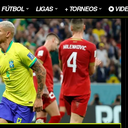
FÚTBOL
LIGAS
+ TORNEOS
VID