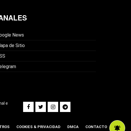
ANALES
oogle News
apa de Sitio
SS
elegram
nal e
TROS
COOKIES & PRIVACIDAD
DMCA
CONTACTO