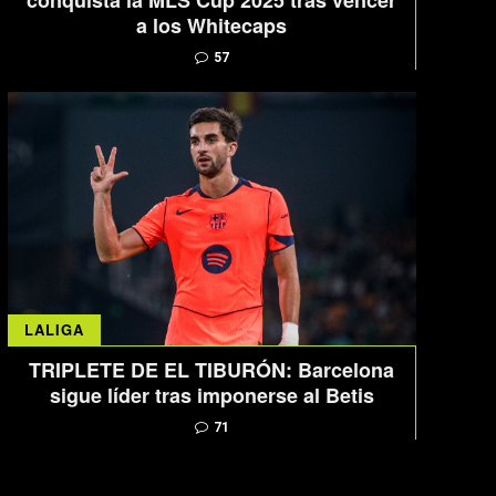
conquista la MLS Cup 2025 tras vencer
a los Whitecaps
57
LALIGA
TRIPLETE DE EL TIBURÓN: Barcelona
sigue líder tras imponerse al Betis
71