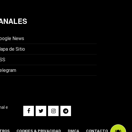
ANALES
oogle News
apa de Sitio
SS
elegram
nal e
TROS
COOKIES & PRIVACIDAD
DMCA
CONTACTO