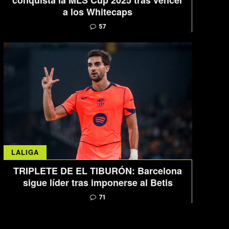
conquista la MLS Cup 2025 tras vencer
a los Whitecaps
57
LALIGA
TRIPLETE DE EL TIBURÓN: Barcelona
sigue líder tras imponerse al Betis
71