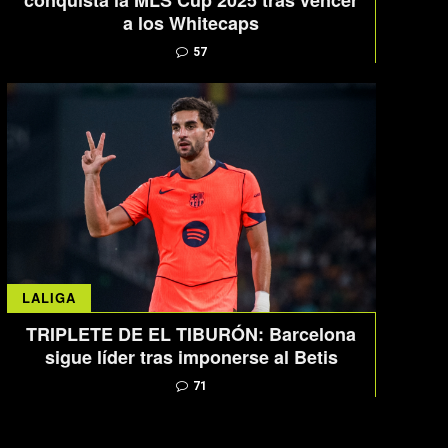
conquista la MLS Cup 2025 tras vencer
a los Whitecaps
57
LALIGA
TRIPLETE DE EL TIBURÓN: Barcelona
sigue líder tras imponerse al Betis
71