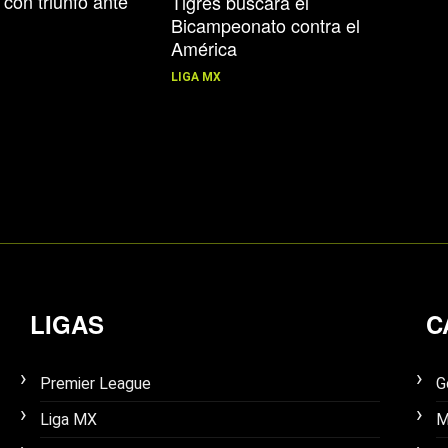
 con triunfo ante
Tigres buscará el
Bicampeonato contra el
América
LIGA MX
LIGAS
C
Premier League
G
Liga MX
M