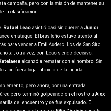
sta campaña, pero con la misión de mantener su
e la clasificación.
e.
Rafael Leao
asistió casi sin querer a
Junior
ce en ataque. El brasileño estuvo atento al
rás para vencer a Emil Audero. Los de San Siro
 anotar, otra vez, con Leao siendo decisivo.
Ketelaere
alcanzó a rematar con el hombro. Sin
a un fuera lugar al inicio de la jugada.
plemento, pero ahora, por una entrada
 área pero terminó golpeando en el rostro a
Alex
arilla del encuentro y se fue expulsado. El
 Samp consiguió el empate.
Filip Djuricic
ganó la