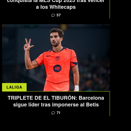
conquista la MLS Cup 2025 tras vencer
a los Whitecaps
57
LALIGA
TRIPLETE DE EL TIBURÓN: Barcelona
sigue líder tras imponerse al Betis
71