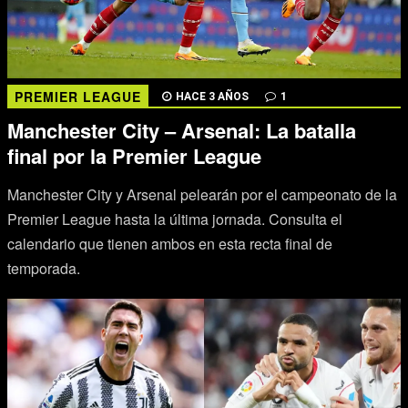
PREMIER LEAGUE
HACE 3 AÑOS
1
Manchester City – Arsenal: La batalla
final por la Premier League
Manchester City y Arsenal pelearán por el campeonato de la
Premier League hasta la última jornada. Consulta el
calendario que tienen ambos en esta recta final de
temporada.