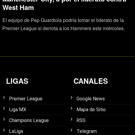
West Ham
El equipo de Pep Guardiola podría tomar el liderato de la
Premier League si derrota a los Hammers este miércoles.
LIGAS
CANALES
Premier League
Google News
Liga MX
Mapa de Sitio
Champions League
RSS
LaLiga
Telegram