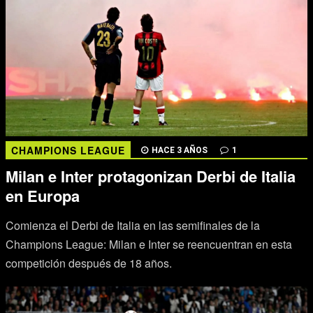
CHAMPIONS LEAGUE
HACE 3 AÑOS
1
Milan e Inter protagonizan Derbi de Italia
en Europa
Comienza el Derbi de Italia en las semifinales de la
Champions League: Milan e Inter se reencuentran en esta
competición después de 18 años.